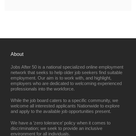
About
Jobs After 50 is a national specialized online employment
network that seeks to help older job seekers find suitable
employment. Our aim is to work with, and highlight,
employers who are dedicated to welcoming experienced
professionals into the workforce.
While the job board caters to a specific community, we
welcome all interested applicants Nationwide to explore
and apply to the available job opportunities present.
We have a ‘zero tolerance’ policy when it comes to
discrimination; we seek to provide an inclusive
environment for all individuals.